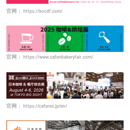
官网：
https://kocdf.com/
官网： https://www.cafenbakeryfair.com/
官网：
https://caferes.jp/en/